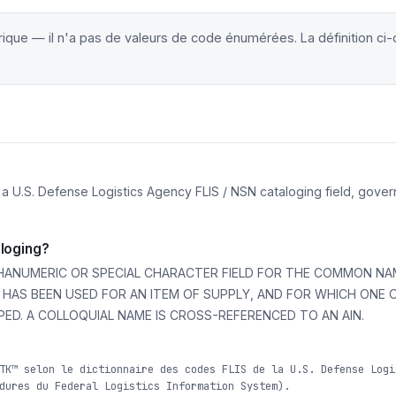
érique — il n'a pas de valeurs de code énumérées. La définition ci
 a U.S. Defense Logistics Agency FLIS / NSN cataloging field, gov
loging?
PHANUMERIC OR SPECIAL CHARACTER FIELD FOR THE COMMON NA
T HAS BEEN USED FOR AN ITEM OF SUPPLY, AND FOR WHICH ONE
PED. A COLLOQUIAL NAME IS CROSS-REFERENCED TO AN AIN.
TK™ selon le dictionnaire des codes FLIS de la U.S. Defense Logi
dures du Federal Logistics Information System).