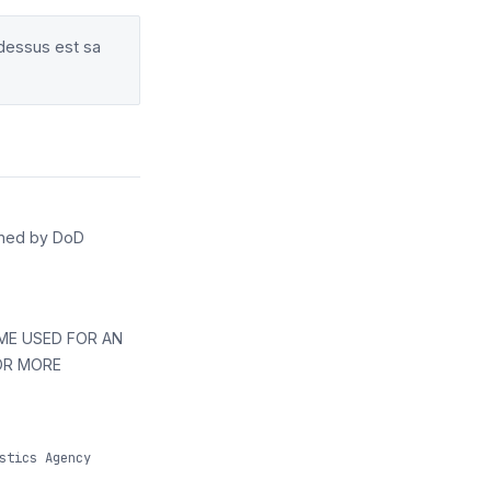
-dessus est sa
erned by DoD
ME USED FOR AN
 OR MORE
stics Agency