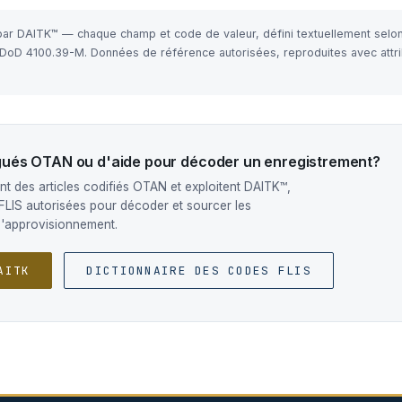
 par DAITK™ — chaque champ et code de valeur, défini textuellement selo
e DoD 4100.39-M. Données de référence autorisées, reproduites avec attri
ogués OTAN ou d'aide pour décoder un enregistrement?
t des articles codifiés OTAN et exploitent DAITK™,
FLIS autorisées pour décoder et sourcer les
d'approvisionnement.
AITK
DICTIONNAIRE DES CODES FLIS