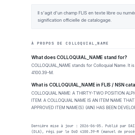
Il s'agit d'un champ FLIS en texte libre ou num
signification officielle de catalogage.
À PROPOS DE COLLOQUIAL_NAME
What does COLLOQUIAL_NAME stand for?
COLLOQUIAL_NAME stands for Colloquial Name. It is
4100.39-M.
What is COLLOQUIAL_NAME in FLIS / NSN cata
COLLOQUIAL NAME: A THIRTY-TWO POSITION AL
ITEM. A COLLOQUIAL NAME IS AN ITEM NAME THA
APPROVED ITEM NAME(S) (AIN) HAS BEEN DEVELO
Dernière mise à jour : 2026-06-05. Publié par DAI
(DLA), régi par le DoD 4100.39-M (manuel de procé