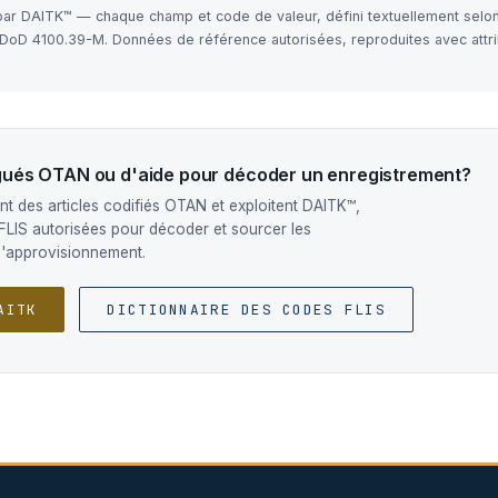
 par DAITK™ — chaque champ et code de valeur, défini textuellement selo
e DoD 4100.39-M. Données de référence autorisées, reproduites avec attri
ogués OTAN ou d'aide pour décoder un enregistrement?
t des articles codifiés OTAN et exploitent DAITK™,
FLIS autorisées pour décoder et sourcer les
d'approvisionnement.
AITK
DICTIONNAIRE DES CODES FLIS