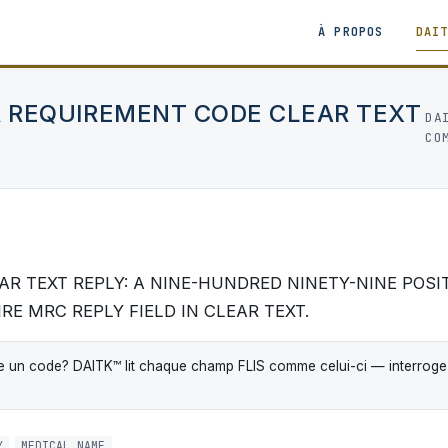
À PROPOS
DAI
REQUIREMENT CODE CLEAR TEXT
DA
CO
R TEXT REPLY: A NINE-HUNDRED NINETY-NINE POSI
RE MRC REPLY FIELD IN CLEAR TEXT.
 un code? DAITK™ lit chaque champ FLIS comme celui-ci — interrogez-
Y
MEDICAL_NAME