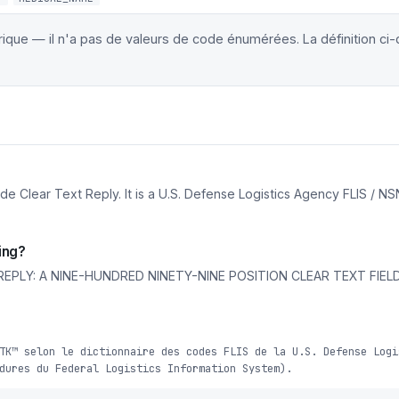
érique — il n'a pas de valeurs de code énumérées. La définition ci
ear Text Reply. It is a U.S. Defense Logistics Agency FLIS / NSN 
ing?
PLY: A NINE-HUNDRED NINETY-NINE POSITION CLEAR TEXT FIEL
TK™ selon le dictionnaire des codes FLIS de la U.S. Defense Logi
dures du Federal Logistics Information System).