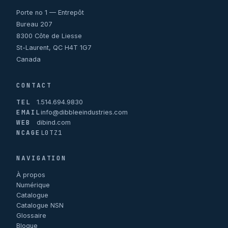
Porte no 1 — Entrepôt
Bureau 207
8300 Côte de Liesse
St-Laurent, QC H4T 1G7
Canada
CONTACT
TEL
1.514.694.9830
EMAIL
info@dibbleeindustries.com
WEB
dibind.com
NCAGE
L0TZ1
NAVIGATION
À propos
Numérique
Catalogue
Catalogue NSN
Glossaire
Blogue