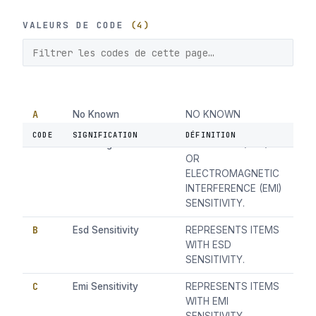
VALEURS DE CODE
(4)
A
No Known
NO KNOWN
Electrostatic
ELECTROSTATIC
CODE
SIGNIFICATION
DÉFINITION
Discharge
DISCHARGE (ESD)
OR
ELECTROMAGNETIC
INTERFERENCE (EMI)
SENSITIVITY.
B
Esd Sensitivity
REPRESENTS ITEMS
WITH ESD
SENSITIVITY.
C
Emi Sensitivity
REPRESENTS ITEMS
WITH EMI