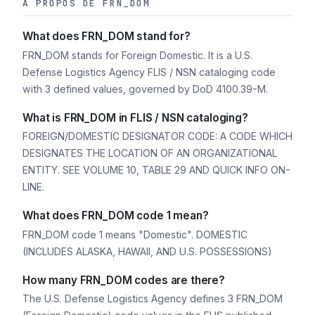
À PROPOS DE FRN_DOM
What does FRN_DOM stand for?
FRN_DOM stands for Foreign Domestic. It is a U.S.
Defense Logistics Agency FLIS / NSN cataloging code
with 3 defined values, governed by DoD 4100.39-M.
What is FRN_DOM in FLIS / NSN cataloging?
FOREIGN/DOMESTIC DESIGNATOR CODE: A CODE WHICH
DESIGNATES THE LOCATION OF AN ORGANIZATIONAL
ENTITY. SEE VOLUME 10, TABLE 29 AND QUICK INFO ON-
LINE.
What does FRN_DOM code 1 mean?
FRN_DOM code 1 means "Domestic". DOMESTIC
(INCLUDES ALASKA, HAWAII, AND U.S. POSSESSIONS)
How many FRN_DOM codes are there?
The U.S. Defense Logistics Agency defines 3 FRN_DOM