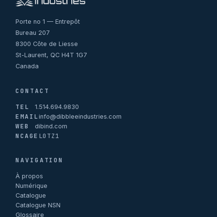
Porte no 1 — Entrepôt
Bureau 207
8300 Côte de Liesse
St-Laurent, QC H4T 1G7
Canada
CONTACT
TEL
1.514.694.9830
EMAIL
info@dibbleeindustries.com
WEB
dibind.com
NCAGE
L0TZ1
NAVIGATION
À propos
Numérique
Catalogue
Catalogue NSN
Glossaire