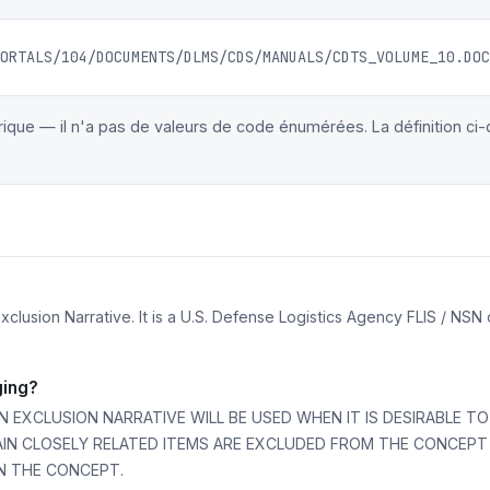
ORTALS/104/DOCUMENTS/DLMS/CDS/MANUALS/CDTS_VOLUME_10.DOC
érique — il n'a pas de valeurs de code énumérées. La définition ci
usion Narrative. It is a U.S. Defense Logistics Agency FLIS / NSN c
ging?
 EXCLUSION NARRATIVE WILL BE USED WHEN IT IS DESIRABLE TO
AIN CLOSELY RELATED ITEMS ARE EXCLUDED FROM THE CONCEP
N THE CONCEPT.