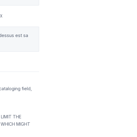
X
-dessus est sa
ataloging field,
 LIMIT THE
T WHICH MIGHT