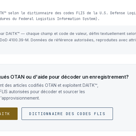
TK™ selon le dictionnaire des codes FLIS de la U.S. Defense Logi
dures du Federal Logistics Information System).
 par DAITK™ — chaque champ et code de valeur, défini textuellement selo
e DoD 4100.39-M. Données de référence autorisées, reproduites avec attri
ogués OTAN ou d'aide pour décoder un enregistrement?
t des articles codifiés OTAN et exploitent DAITK™,
FLIS autorisées pour décoder et sourcer les
d'approvisionnement.
AITK
DICTIONNAIRE DES CODES FLIS