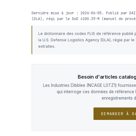
Dernière mise à jour : 2026-06-05. Publié par DAI
(DLA), régi par le DoD 4100.39-M (manuel de procé
Le dictionnaire des codes FLIS de référence publié
la U.S. Defense Logistics Agency (DLA), régie par l
extraites.
Besoin d'articles catal
Les Industries Dibblee (NCAGE L0TZ1) fournissen
qui interroge ces données de référence 
enregistrements 
DEMANDER À D