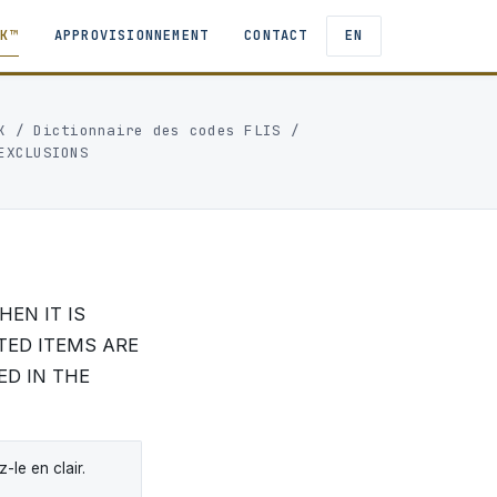
TK™
APPROVISIONNEMENT
CONTACT
EN
K
/
Dictionnaire des codes FLIS
/
EXCLUSIONS
EN IT IS
TED ITEMS ARE
D IN THE
le en clair.