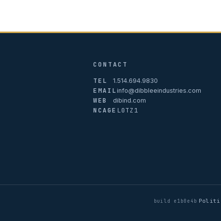
CONTACT
TEL
1.514.694.9830
EMAIL
info@dibbleeindustries.com
WEB
dibind.com
NCAGE
L0TZ1
Politi
·
build e1b0e4b