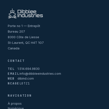
Porte no 1 — Entrepôt
Bureau 207
8300 Côte de Liesse
St-Laurent, QC H4T 1G7
Canada
CONTACT
TEL
1.514.694.9830
EMAIL
info@dibbleeindustries.com
WEB
dibind.com
NCAGE
L0TZ1
NAVIGATION
À propos
Numérique