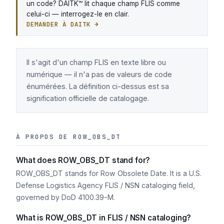
un code? DAITK™ lit chaque champ FLIS comme
celui-ci — interrogez-le en clair.
DEMANDER À DAITK →
Il s'agit d'un champ FLIS en texte libre ou
numérique — il n'a pas de valeurs de code
énumérées. La définition ci-dessus est sa
signification officielle de catalogage.
À PROPOS DE ROW_OBS_DT
What does ROW_OBS_DT stand for?
ROW_OBS_DT stands for Row Obsolete Date. It is a U.S.
Defense Logistics Agency FLIS / NSN cataloging field,
governed by DoD 4100.39-M.
What is ROW_OBS_DT in FLIS / NSN cataloging?