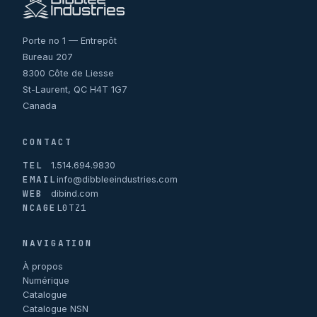
Porte no 1 — Entrepôt
Bureau 207
8300 Côte de Liesse
St-Laurent, QC H4T 1G7
Canada
CONTACT
TEL
1.514.694.9830
EMAIL
info@dibbleeindustries.com
WEB
dibind.com
NCAGE
L0TZ1
NAVIGATION
À propos
Numérique
Catalogue
Catalogue NSN