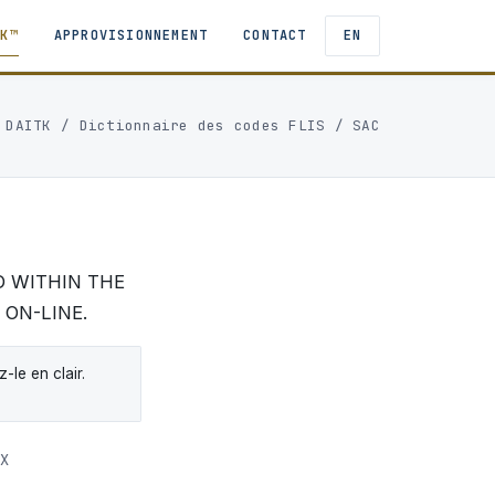
TK™
APPROVISIONNEMENT
CONTACT
EN
DAITK
/
Dictionnaire des codes FLIS
/ SAC
D WITHIN THE
 ON-LINE.
le en clair.
X