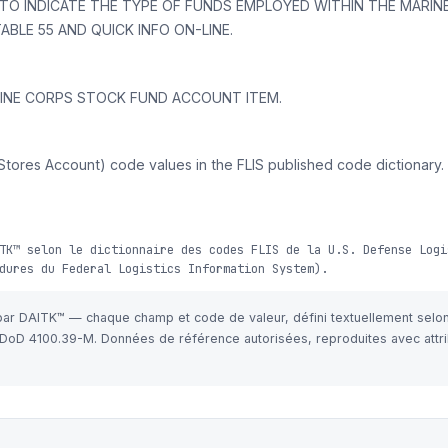
O INDICATE THE TYPE OF FUNDS EMPLOYED WITHIN THE MARINE
BLE 55 AND QUICK INFO ON-LINE.
MARINE CORPS STOCK FUND ACCOUNT ITEM.
tores Account) code values in the FLIS published code dictionary. E
TK™ selon le dictionnaire des codes FLIS de la U.S. Defense Logi
dures du Federal Logistics Information System).
 par DAITK™ — chaque champ et code de valeur, défini textuellement selo
e DoD 4100.39-M. Données de référence autorisées, reproduites avec attri