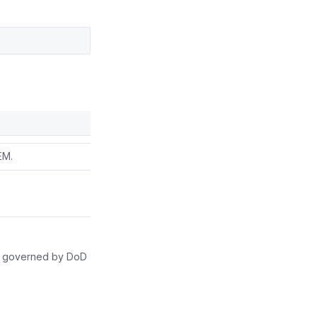
ITEMS.
EM.
es, governed by DoD