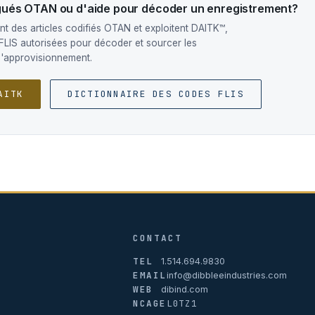
ogués OTAN ou d'aide pour décoder un enregistrement?
t des articles codifiés OTAN et exploitent DAITK™,
FLIS autorisées pour décoder et sourcer les
d'approvisionnement.
AITK
DICTIONNAIRE DES CODES FLIS
CONTACT
TEL
1.514.694.9830
EMAIL
info@dibbleeindustries.com
WEB
dibind.com
NCAGE
L0TZ1