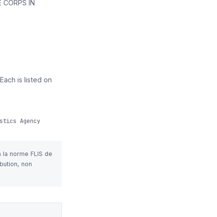
 CORPS IN
ach is listed on
stics Agency
n la norme FLIS de
bution, non