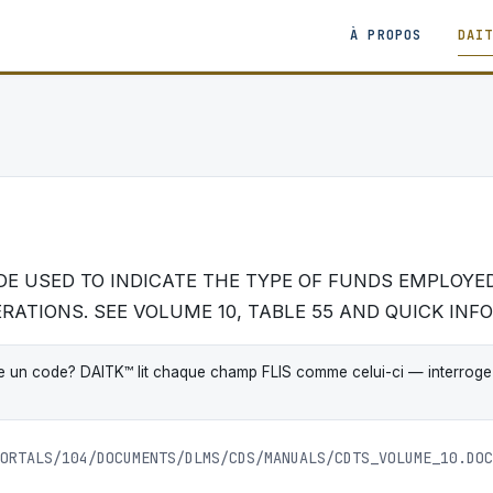
À PROPOS
DAI
E USED TO INDICATE THE TYPE OF FUNDS EMPLOYE
ATIONS. SEE VOLUME 10, TABLE 55 AND QUICK INFO
 un code? DAITK™ lit chaque champ FLIS comme celui-ci — interrogez-
ORTALS/104/DOCUMENTS/DLMS/CDS/MANUALS/CDTS_VOLUME_10.DOC