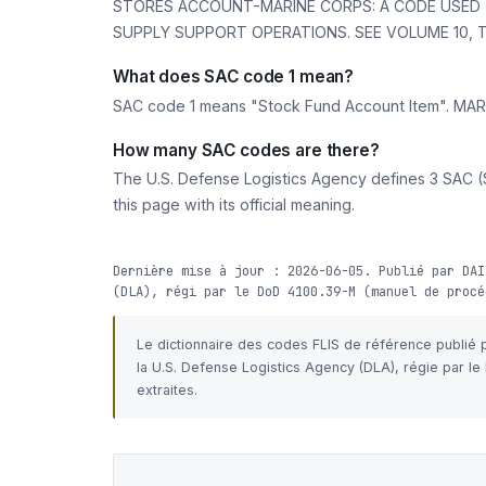
STORES ACCOUNT-MARINE CORPS: A CODE USED T
SUPPLY SUPPORT OPERATIONS. SEE VOLUME 10, TA
What does SAC code 1 mean?
SAC code 1 means "Stock Fund Account Item". 
How many SAC codes are there?
The U.S. Defense Logistics Agency defines 3 SAC (S
this page with its official meaning.
Dernière mise à jour : 2026-06-05. Publié par DAI
(DLA), régi par le DoD 4100.39-M (manuel de procé
Le dictionnaire des codes FLIS de référence publié
la U.S. Defense Logistics Agency (DLA), régie par l
extraites.