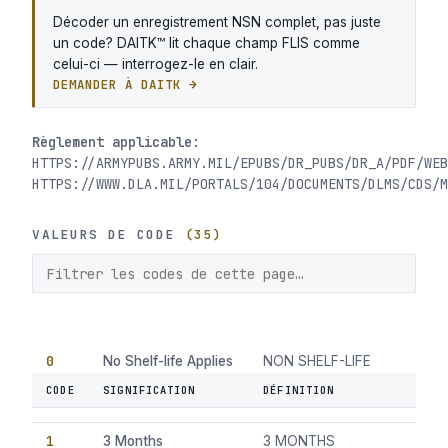
Décoder un enregistrement NSN complet, pas juste
un code? DAITK™ lit chaque champ FLIS comme
celui-ci — interrogez-le en clair.
DEMANDER À DAITK →
Règlement applicable:
HTTPS://ARMYPUBS.ARMY.MIL/EPUBS/DR_PUBS/DR_A/PDF/WEB
HTTPS://WWW.DLA.MIL/PORTALS/104/DOCUMENTS/DLMS/CDS/M
VALEURS DE CODE
(35)
0
No Shelf-life Applies
NON SHELF-LIFE
ITEM, NO SHELF-LIFE
CODE
SIGNIFICATION
DÉFINITION
APPLIES
1
3 Months
3 MONTHS