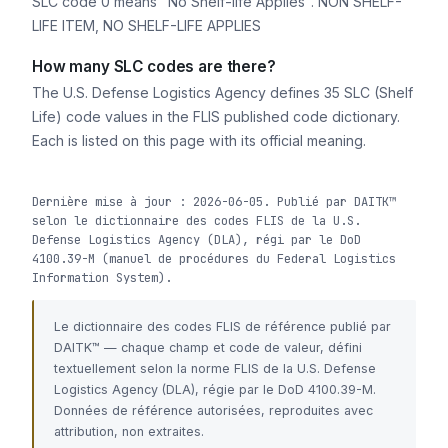
SLC code 0 means "No Shelf-life Applies". NON SHELF-
LIFE ITEM, NO SHELF-LIFE APPLIES
How many SLC codes are there?
The U.S. Defense Logistics Agency defines 35 SLC (Shelf
Life) code values in the FLIS published code dictionary.
Each is listed on this page with its official meaning.
Dernière mise à jour : 2026-06-05. Publié par DAITK™
selon le dictionnaire des codes FLIS de la U.S.
Defense Logistics Agency (DLA), régi par le DoD
4100.39-M (manuel de procédures du Federal Logistics
Information System).
Le dictionnaire des codes FLIS de référence publié par
DAITK™ — chaque champ et code de valeur, défini
textuellement selon la norme FLIS de la U.S. Defense
Logistics Agency (DLA), régie par le DoD 4100.39-M.
Données de référence autorisées, reproduites avec
attribution, non extraites.