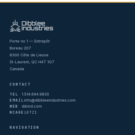
Porte no 1 — Entrepôt
Bureau 207
8300 Côte de Liesse
St-Laurent, QC H4T 1G7
Canada
CONTACT
TEL
1.514.694.9830
EMAIL
info@dibbleeindustries.com
WEB
dibind.com
NCAGE
L0TZ1
NAVIGATION