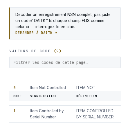
Décoder un enregistrement NSN complet, pas juste
un code? DAITK™ lit chaque champ FLIS comme
celui-ci — interrogez-le en clair.
DEMANDER À DAITK →
VALEURS DE CODE
(2)
0
Item Not Controlled
ITEM NOT
by Serial Number
CONTROLLED BY
CODE
SIGNIFICATION
DÉFINITION
SERIAL NUMBER.
1
Item Controlled by
ITEM CONTROLLED
Serial Number
BY SERIAL NUMBER.