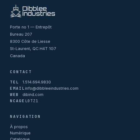
Porte no 1 — Entrepôt
Bureau 207
8300 Côte de Liesse
St-Laurent, QC H4T 1G7
Canada
CONTACT
TEL
1.514.694.9830
EMAIL
info@dibbleeindustries.com
WEB
dibind.com
NCAGE
L0TZ1
NAVIGATION
À propos
Numérique
Catalogue