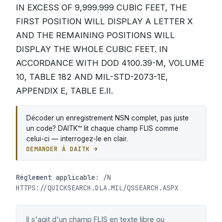
IN EXCESS OF 9,999.999 CUBIC FEET, THE
FIRST POSITION WILL DISPLAY A LETTER X
AND THE REMAINING POSITIONS WILL
DISPLAY THE WHOLE CUBIC FEET. IN
ACCORDANCE WITH DOD 4100.39-M, VOLUME
10, TABLE 182 AND MIL-STD-2073-1E,
APPENDIX E, TABLE E.II.
Décoder un enregistrement NSN complet, pas juste
un code? DAITK™ lit chaque champ FLIS comme
celui-ci — interrogez-le en clair.
DEMANDER À DAITK →
Règlement applicable:
/N
HTTPS://QUICKSEARCH.DLA.MIL/QSSEARCH.ASPX
Il s'agit d'un champ FLIS en texte libre ou