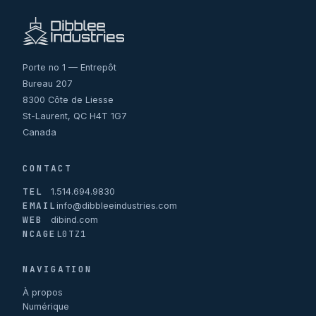
Porte no 1 — Entrepôt
Bureau 207
8300 Côte de Liesse
St-Laurent, QC H4T 1G7
Canada
CONTACT
TEL
1.514.694.9830
EMAIL
info@dibbleeindustries.com
WEB
dibind.com
NCAGE
L0TZ1
NAVIGATION
À propos
Numérique