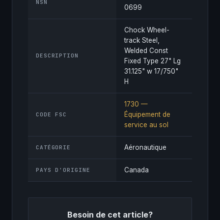
NSN
0699
Chock Wheel-
track Steel,
Welded Const
DESCRIPTION
Fixed Type 27" Lg
31.125" w 17/750"
H
1730 —
Équipement de
CODE FSC
service au sol
Aéronautique
CATÉGORIE
Canada
PAYS D'ORIGINE
Besoin de cet article?