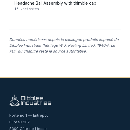
Headache Ball Assembly with thimble cap
15 variantes
Données numérisées depuis le catalogue produits imprimé de
Dibblee Industries (héritage W.J. Keating Limited, 1940–). Le
PDF du chapitre reste la source autoritative.
Porte no 1 — Entrepôt
Bureau 207
8300 Côte de Liesse