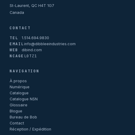
St-Laurent, QC H4T 1G7
Canada
CONTACT
TEL
1.514.694.9830
EMAIL
info@dibbleeindustries.com
WEB
dibind.com
NCAGE
L0TZ1
NAVIGATION
À propos
Numérique
Catalogue
Catalogue NSN
Glossaire
Blogue
Bureau de Bob
Contact
Réception / Expédition