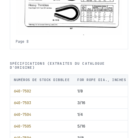
Page 8
SPÉCIFICATIONS (EXTRAITES DU CATALOGUE
D'ORIGINE)
NUMÉROS DE STOCK DIBBLEE
FOR ROPE DIA., INCHES
S
640-7502
1/8
640-7503
3/16
640-7504
1/4
640-7505
5/16
640-7506
3/8