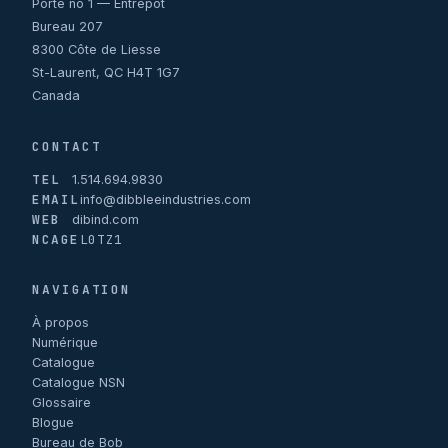
Porte no 1 — Entrepôt
Bureau 207
8300 Côte de Liesse
St-Laurent, QC H4T 1G7
Canada
CONTACT
TEL
1.514.694.9830
EMAIL
info@dibbleeindustries.com
WEB
dibind.com
NCAGE
L0TZ1
NAVIGATION
À propos
Numérique
Catalogue
Catalogue NSN
Glossaire
Blogue
Bureau de Bob