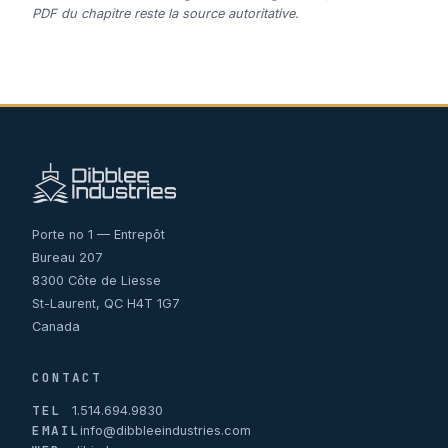
PDF du chapitre reste la source autoritative.
Porte no 1 — Entrepôt
Bureau 207
8300 Côte de Liesse
St-Laurent, QC H4T 1G7
Canada
CONTACT
TEL
1.514.694.9830
EMAIL
info@dibbleeindustries.com