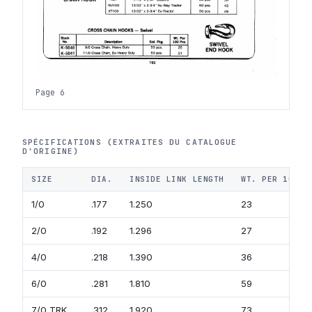
Page 6
SPÉCIFICATIONS (EXTRAITES DU CATALOGUE
D'ORIGINE)
SIZE
DIA.
INSIDE LINK LENGTH
WT. PER 100 F
1/0
.177
1.250
23
2/0
.192
1.296
27
4/0
.218
1.390
36
6/0
.281
1.810
59
7/0 TRK
.312
1.920
73