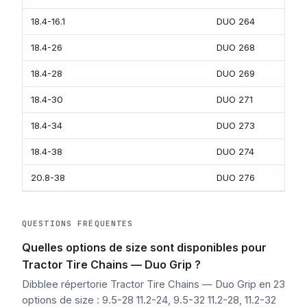
18.4-16.1
DUO 264
142
18.4-26
DUO 268
182
18.4-28
DUO 269
204
18.4-30
DUO 271
202
18.4-34
DUO 273
221
18.4-38
DUO 274
199
20.8-38
DUO 276
277
QUESTIONS FRÉQUENTES
Quelles options de size sont disponibles pour
Tractor Tire Chains — Duo Grip ?
Dibblee répertorie Tractor Tire Chains — Duo Grip en 23
options de size : 9.5-28 11.2-24, 9.5-32 11.2-28, 11.2-32