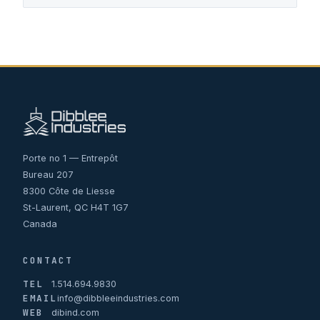
Porte no 1 — Entrepôt
Bureau 207
8300 Côte de Liesse
St-Laurent, QC H4T 1G7
Canada
CONTACT
TEL
1.514.694.9830
EMAIL
info@dibbleeindustries.com
WEB
dibind.com