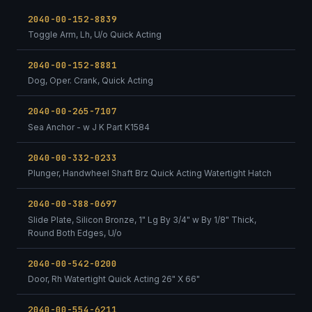
2040-00-152-8839
Toggle Arm, Lh, U/o Quick Acting
2040-00-152-8881
Dog, Oper. Crank, Quick Acting
2040-00-265-7107
Sea Anchor - w J K Part K1584
2040-00-332-0233
Plunger, Handwheel Shaft Brz Quick Acting Watertight Hatch
2040-00-388-0697
Slide Plate, Silicon Bronze, 1" Lg By 3/4" w By 1/8" Thick,
Round Both Edges, U/o
2040-00-542-0200
Door, Rh Watertight Quick Acting 26" X 66"
2040-00-554-6211