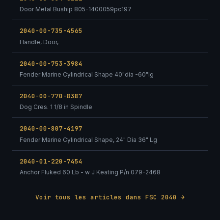
Door Metal Buship 805-1400059pc197
2040-00-735-4565
Handle, Door,
2040-00-753-3984
Fender Marine Cylindrical Shape 40"dia -60"lg
2040-00-770-8387
Dog Cres. 1 1/8 in Spindle
2040-00-807-4197
Fender Marine Cylindrical Shape, 24" Dia 36" Lg
2040-01-220-7454
Anchor Fluked 60 Lb - w J Keating P/n 079-2468
Voir tous les articles dans FSC 2040 →