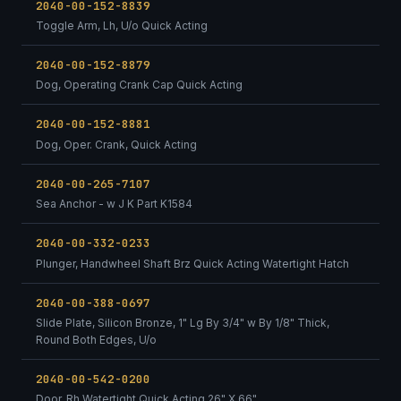
2040-00-152-8839
Toggle Arm, Lh, U/o Quick Acting
2040-00-152-8879
Dog, Operating Crank Cap Quick Acting
2040-00-152-8881
Dog, Oper. Crank, Quick Acting
2040-00-265-7107
Sea Anchor - w J K Part K1584
2040-00-332-0233
Plunger, Handwheel Shaft Brz Quick Acting Watertight Hatch
2040-00-388-0697
Slide Plate, Silicon Bronze, 1" Lg By 3/4" w By 1/8" Thick,
Round Both Edges, U/o
2040-00-542-0200
Door, Rh Watertight Quick Acting 26" X 66"