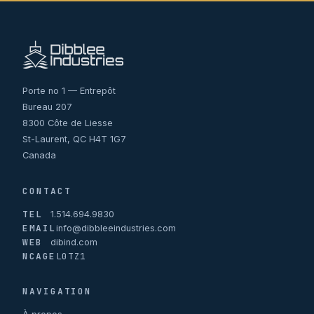
Porte no 1 — Entrepôt
Bureau 207
8300 Côte de Liesse
St-Laurent, QC H4T 1G7
Canada
CONTACT
TEL
1.514.694.9830
EMAIL
info@dibbleeindustries.com
WEB
dibind.com
NCAGE
L0TZ1
NAVIGATION