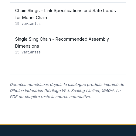
Chain Slings - Link Specifications and Safe Loads
for Monel Chain
15 variantes
Single Sling Chain - Recommended Assembly
Dimensions
15 variantes
Données numérisées depuis le catalogue produits imprimé de
Dibblee Industries (héritage W.J. Keating Limited, 1940–). Le
PDF du chapitre reste la source autoritative.