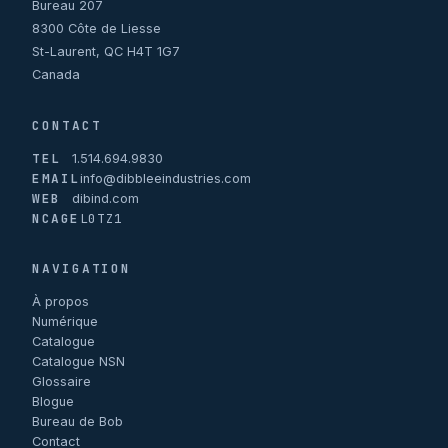
Bureau 207
8300 Côte de Liesse
St-Laurent, QC H4T 1G7
Canada
CONTACT
TEL
1.514.694.9830
EMAIL
info@dibbleeindustries.com
WEB
dibind.com
NCAGE
L0TZ1
NAVIGATION
À propos
Numérique
Catalogue
Catalogue NSN
Glossaire
Blogue
Bureau de Bob
Contact