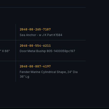
2040-00-265-7107
Sea Anchor - w J K Part K1584
2040-00-554-6211
" X 66"
Door Metal Buship 805-1400059pc197
2040-00-807-4197
Fender Marine Cylindrical Shape, 24" Dia
36" Lg