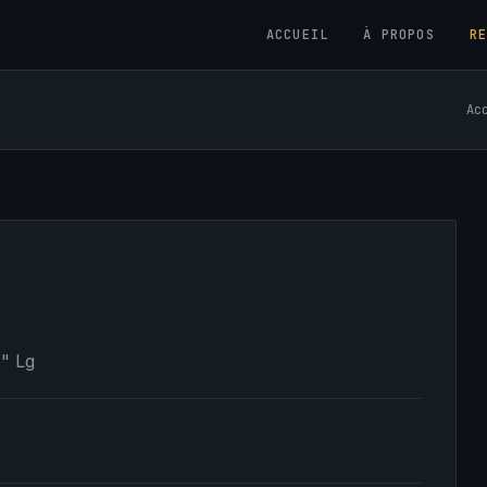
ACCUEIL
À PROPOS
R
Ac
6" Lg
0