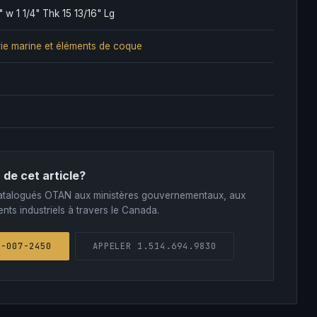
 w 1 1/4" Thk 15 13/16" Lg
ie marine et éléments de coque
 de cet article?
s catalogués OTAN aux ministères gouvernementaux, aux
nts industriels à travers le Canada.
1-007-2450
APPELER 1.514.694.9830