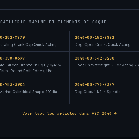
NCAILLERIE MARINE ET ÉLÉMENTS DE COQUE
00-152-8879
2040-00-152-8881
erating Crank Cap Quick Acting
Dog, Oper. Crank, Quick Acting
00-388-0697
2040-00-542-0200
ate, Silicon Bronze, 1" Lg By 3/4" w
Door, Rh Watertight Quick Acting 26
 Thick, Round Both Edges, U/o
00-753-3984
2040-00-770-8387
Marine Cylindrical Shape 40"dia
Dog Cres. 1 1/8 in Spindle
Voir tous les articles dans FSC 2040 →