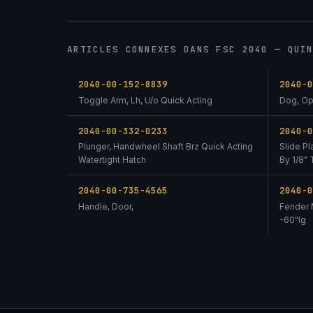
ARTICLES CONNEXES DANS FSC 2040 — QUI
2040-00-152-8839
2040-
Toggle Arm, Lh, U/o Quick Acting
Dog, Op
2040-00-332-0233
2040-
Plunger, Handwheel Shaft Brz Quick Acting
Slide Pl
Watertight Hatch
By 1/8"
2040-00-735-4565
2040-
Handle, Door,
Fender 
-60"lg