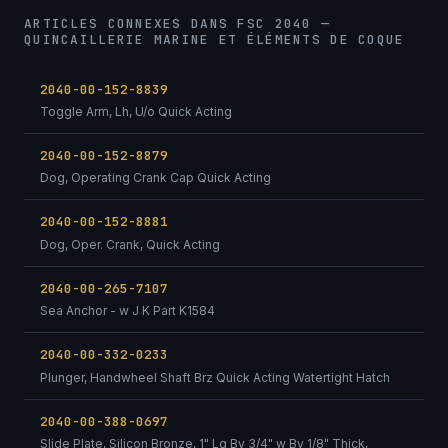
ARTICLES CONNEXES DANS FSC 2040 —
QUINCAILLERIE MARINE ET ÉLÉMENTS DE COQUE
2040-00-152-8839
Toggle Arm, Lh, U/o Quick Acting
2040-00-152-8879
Dog, Operating Crank Cap Quick Acting
2040-00-152-8881
Dog, Oper. Crank, Quick Acting
2040-00-265-7107
Sea Anchor - w J K Part K1584
2040-00-332-0233
Plunger, Handwheel Shaft Brz Quick Acting Watertight Hatch
2040-00-388-0697
Slide Plate, Silicon Bronze, 1" Lg By 3/4" w By 1/8" Thick,