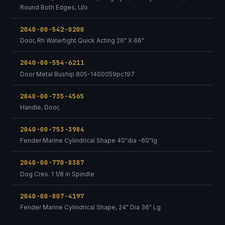
Round Both Edges, U/o
2040-00-542-0200
Door, Rh Watertight Quick Acting 26" X 66"
2040-00-554-6211
Door Metal Buship 805-1400059pc197
2040-00-735-4565
Handle, Door,
2040-00-753-3984
Fender Marine Cylindrical Shape 40"dia -60"lg
2040-00-770-8387
Dog Cres. 1 1/8 in Spindle
2040-00-807-4197
Fender Marine Cylindrical Shape, 24" Dia 36" Lg