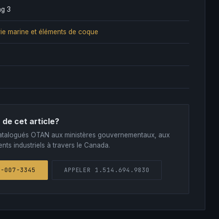
ng 3
ie marine et éléments de coque
 de cet article?
s catalogués OTAN aux ministères gouvernementaux, aux
nts industriels à travers le Canada.
1-007-3345
APPELER 1.514.694.9830