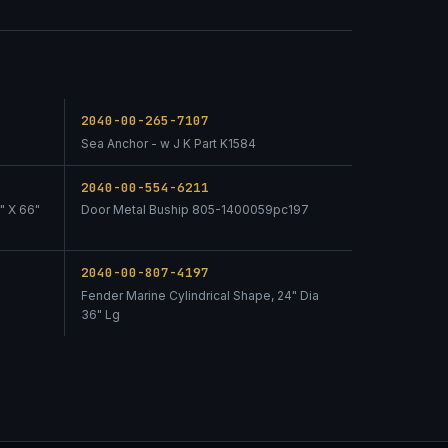
2040-00-265-7107
Sea Anchor - w J K Part K1584
2040-00-554-6211
" X 66"
Door Metal Buship 805-1400059pc197
2040-00-807-4197
Fender Marine Cylindrical Shape, 24" Dia
36" Lg