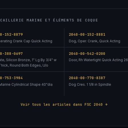
NCAILLERIE MARINE ET ÉLÉMENTS DE COQUE
00-152-8879
2040-00-152-8881
erating Crank Cap Quick Acting
Dog, Oper. Crank, Quick Acting
00-388-0697
2040-00-542-0200
ate, Silicon Bronze, 1" Lg By 3/4" w
Door, Rh Watertight Quick Acting 26
 Thick, Round Both Edges, U/o
00-753-3984
2040-00-770-8387
Marine Cylindrical Shape 40"dia
Dog Cres. 1 1/8 in Spindle
Voir tous les articles dans FSC 2040 →