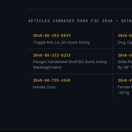
ARTICLES CONNEXES DANS FSC 2040 — QUI
2040-00-152-8839
2040-
Toggle Arm, Lh, U/o Quick Acting
Dog, Op
2040-00-332-0233
2040-
Plunger, Handwheel Shaft Brz Quick Acting
Slide Pl
Watertight Hatch
By 1/8"
2040-00-735-4565
2040-
Handle, Door,
Fender 
-60"lg