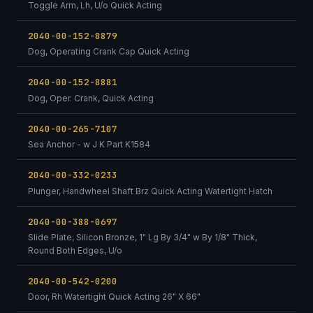
Toggle Arm, Lh, U/o Quick Acting
2040-00-152-8879
Dog, Operating Crank Cap Quick Acting
2040-00-152-8881
Dog, Oper. Crank, Quick Acting
2040-00-265-7107
Sea Anchor - w J K Part K1584
2040-00-332-0233
Plunger, Handwheel Shaft Brz Quick Acting Watertight Hatch
2040-00-388-0697
Slide Plate, Silicon Bronze, 1" Lg By 3/4" w By 1/8" Thick,
Round Both Edges, U/o
2040-00-542-0200
Door, Rh Watertight Quick Acting 26" X 66"