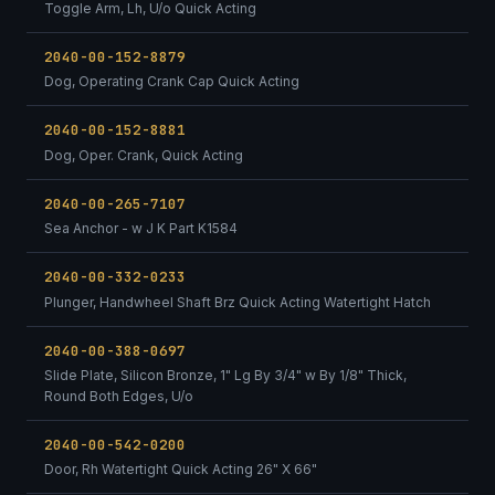
Toggle Arm, Lh, U/o Quick Acting
2040-00-152-8879
Dog, Operating Crank Cap Quick Acting
2040-00-152-8881
Dog, Oper. Crank, Quick Acting
2040-00-265-7107
Sea Anchor - w J K Part K1584
2040-00-332-0233
Plunger, Handwheel Shaft Brz Quick Acting Watertight Hatch
2040-00-388-0697
Slide Plate, Silicon Bronze, 1" Lg By 3/4" w By 1/8" Thick,
Round Both Edges, U/o
2040-00-542-0200
Door, Rh Watertight Quick Acting 26" X 66"