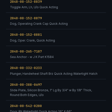
2040-00-152-8839
Toggle Arm, Lh, U/o Quick Acting
2040-00-152-8879
Dog, Operating Crank Cap Quick Acting
2040-00-152-8881
Dog, Oper. Crank, Quick Acting
2040-00-265-7107
Sea Anchor - w J K Part K1584
2040-00-332-0233
Plunger, Handwheel Shaft Brz Quick Acting Watertight Hatch
2040-00-388-0697
Slide Plate, Silicon Bronze, 1" Lg By 3/4" w By 1/8" Thick,
Round Both Edges, U/o
2040-00-542-0200
Door, Rh Watertight Quick Acting 26" X 66"