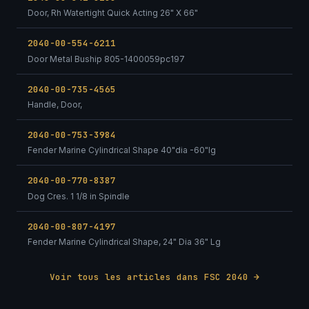
Door, Rh Watertight Quick Acting 26" X 66"
2040-00-554-6211
Door Metal Buship 805-1400059pc197
2040-00-735-4565
Handle, Door,
2040-00-753-3984
Fender Marine Cylindrical Shape 40"dia -60"lg
2040-00-770-8387
Dog Cres. 1 1/8 in Spindle
2040-00-807-4197
Fender Marine Cylindrical Shape, 24" Dia 36" Lg
Voir tous les articles dans FSC 2040 →