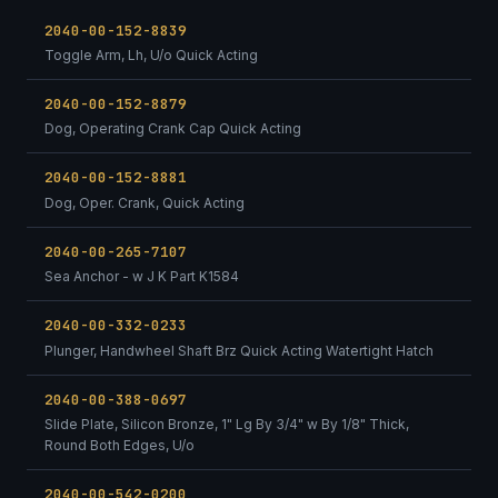
2040-00-152-8839
Toggle Arm, Lh, U/o Quick Acting
2040-00-152-8879
Dog, Operating Crank Cap Quick Acting
2040-00-152-8881
Dog, Oper. Crank, Quick Acting
2040-00-265-7107
Sea Anchor - w J K Part K1584
2040-00-332-0233
Plunger, Handwheel Shaft Brz Quick Acting Watertight Hatch
2040-00-388-0697
Slide Plate, Silicon Bronze, 1" Lg By 3/4" w By 1/8" Thick,
Round Both Edges, U/o
2040-00-542-0200