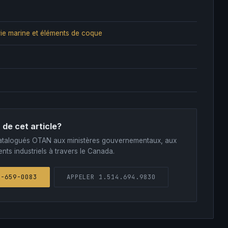
ie marine et éléments de coque
 de cet article?
s catalogués OTAN aux ministères gouvernementaux, aux
nts industriels à travers le Canada.
1-659-0083
APPELER 1.514.694.9830