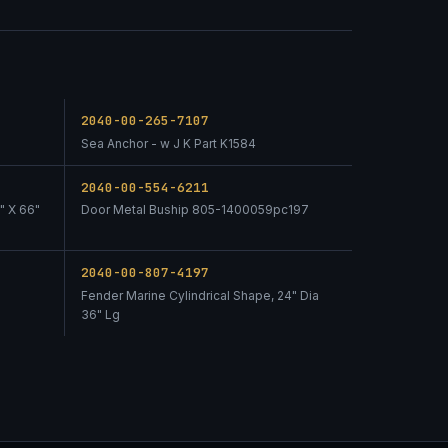
2040-00-265-7107
Sea Anchor - w J K Part K1584
2040-00-554-6211
" X 66"
Door Metal Buship 805-1400059pc197
2040-00-807-4197
Fender Marine Cylindrical Shape, 24" Dia
36" Lg