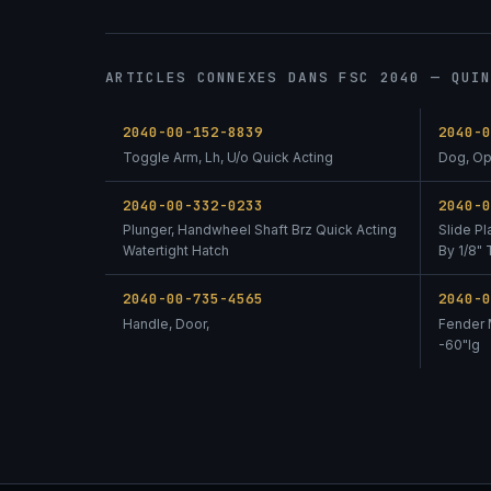
ARTICLES CONNEXES DANS FSC 2040 — QUI
2040-00-152-8839
2040-
Toggle Arm, Lh, U/o Quick Acting
Dog, Op
2040-00-332-0233
2040-
Plunger, Handwheel Shaft Brz Quick Acting
Slide Pl
Watertight Hatch
By 1/8"
2040-00-735-4565
2040-
Handle, Door,
Fender 
-60"lg