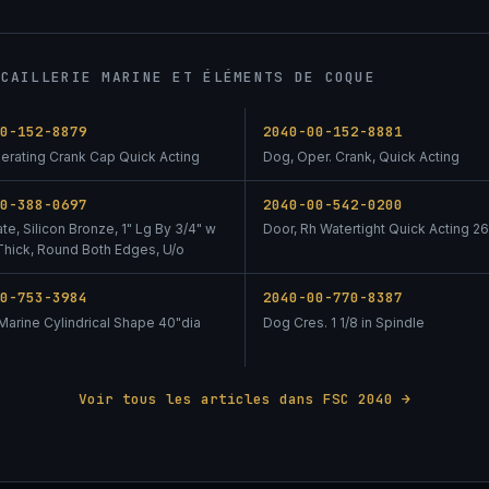
NCAILLERIE MARINE ET ÉLÉMENTS DE COQUE
00-152-8879
2040-00-152-8881
erating Crank Cap Quick Acting
Dog, Oper. Crank, Quick Acting
00-388-0697
2040-00-542-0200
ate, Silicon Bronze, 1" Lg By 3/4" w
Door, Rh Watertight Quick Acting 26
 Thick, Round Both Edges, U/o
00-753-3984
2040-00-770-8387
Marine Cylindrical Shape 40"dia
Dog Cres. 1 1/8 in Spindle
Voir tous les articles dans FSC 2040 →