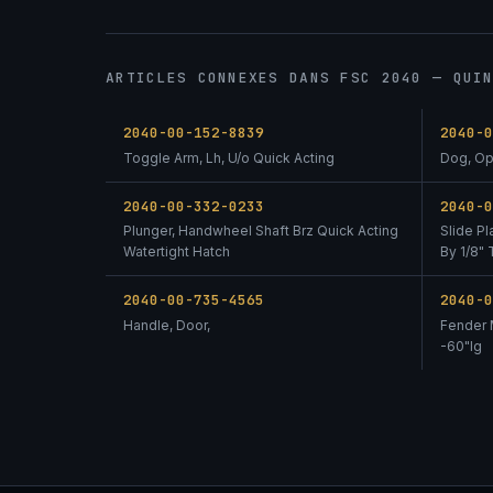
ARTICLES CONNEXES DANS FSC 2040 — QUI
2040-00-152-8839
2040-
Toggle Arm, Lh, U/o Quick Acting
Dog, Op
2040-00-332-0233
2040-
Plunger, Handwheel Shaft Brz Quick Acting
Slide Pl
Watertight Hatch
By 1/8"
2040-00-735-4565
2040-
Handle, Door,
Fender 
-60"lg