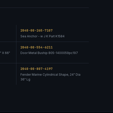
2040-00-265-7107
Sea Anchor - w J K Part K1584
2040-00-554-6211
" X 66"
Door Metal Buship 805-1400059pc197
2040-00-807-4197
Fender Marine Cylindrical Shape, 24" Dia
36" Lg