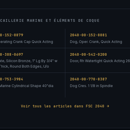
NCAILLERIE MARINE ET ÉLÉMENTS DE COQUE
00-152-8879
2040-00-152-8881
erating Crank Cap Quick Acting
Dog, Oper. Crank, Quick Acting
00-388-0697
2040-00-542-0200
ate, Silicon Bronze, 1" Lg By 3/4" w
Door, Rh Watertight Quick Acting 26
 Thick, Round Both Edges, U/o
00-753-3984
2040-00-770-8387
Marine Cylindrical Shape 40"dia
Dog Cres. 1 1/8 in Spindle
Voir tous les articles dans FSC 2040 →