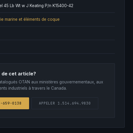
el 45 Lb Wt w J Keating P/n K15400-42
ie marine et éléments de coque
 de cet article?
s catalogués OTAN aux ministères gouvernementaux, aux
nts industriels à travers le Canada.
1-659-0138
APPELER 1.514.694.9830