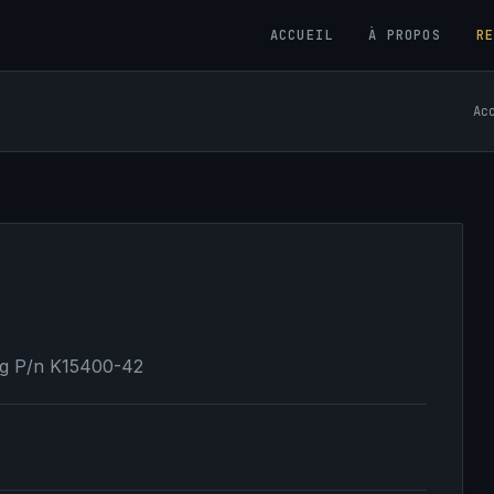
ACCUEIL
À PROPOS
R
Ac
ng P/n K15400-42