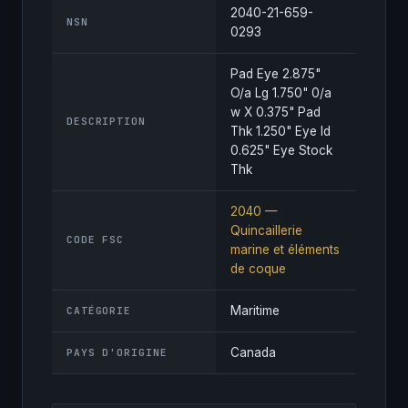
2040-21-659-
NSN
0293
Pad Eye 2.875"
O/a Lg 1.750" 0/a
w X 0.375" Pad
DESCRIPTION
Thk 1.250" Eye Id
0.625" Eye Stock
Thk
2040 —
Quincaillerie
CODE FSC
marine et éléments
de coque
Maritime
CATÉGORIE
Canada
PAYS D'ORIGINE