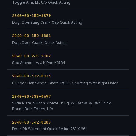
Toggle Arm, Lh, U/o Quick Acting
2040-00-152-8879
Dog, Operating Crank Cap Quick Acting
2040-00-152-8881
Dog, Oper. Crank, Quick Acting
2040-00-265-7107
Sea Anchor - w J K Part K1584
2040-00-332-0233
Plunger, Handwheel Shaft Brz Quick Acting Watertight Hatch
2040-00-388-0697
Slide Plate, Silicon Bronze, 1" Lg By 3/4" w By 1/8" Thick,
Round Both Edges, U/o
2040-00-542-0200
Door, Rh Watertight Quick Acting 26" X 66"