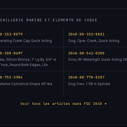
NCAILLERIE MARINE ET ÉLÉMENTS DE COQUE
00-152-8879
2040-00-152-8881
erating Crank Cap Quick Acting
Dog, Oper. Crank, Quick Acting
00-388-0697
2040-00-542-0200
ate, Silicon Bronze, 1" Lg By 3/4" w
Door, Rh Watertight Quick Acting 26
 Thick, Round Both Edges, U/o
00-753-3984
2040-00-770-8387
Marine Cylindrical Shape 40"dia
Dog Cres. 1 1/8 in Spindle
Voir tous les articles dans FSC 2040 →