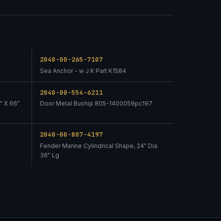
2040-00-265-7107
Sea Anchor - w J K Part K1584
2040-00-554-6211
" X 66"
Door Metal Buship 805-1400059pc197
2040-00-807-4197
Fender Marine Cylindrical Shape, 24" Dia
36" Lg