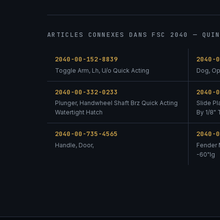
ARTICLES CONNEXES DANS FSC 2040 — QUI
2040-00-152-8839
2040-
Toggle Arm, Lh, U/o Quick Acting
Dog, Op
2040-00-332-0233
2040-
Plunger, Handwheel Shaft Brz Quick Acting
Slide Pl
Watertight Hatch
By 1/8"
2040-00-735-4565
2040-
Handle, Door,
Fender 
-60"lg