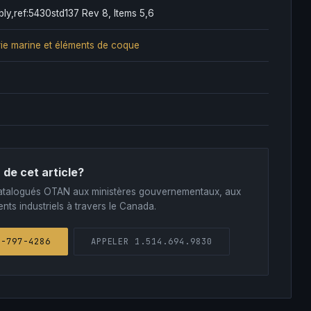
y,ref:5430std137 Rev 8, Items 5,6
ie marine et éléments de coque
 de cet article?
s catalogués OTAN aux ministères gouvernementaux, aux
nts industriels à travers le Canada.
1-797-4286
APPELER 1.514.694.9830