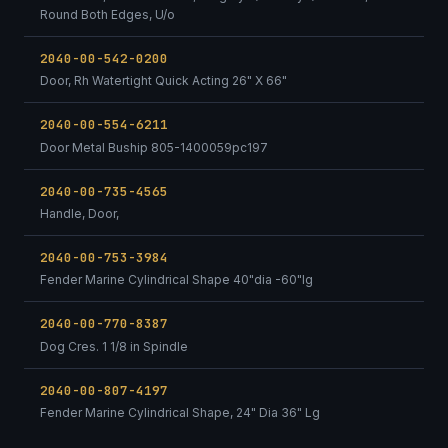
Round Both Edges, U/o
2040-00-542-0200
Door, Rh Watertight Quick Acting 26" X 66"
2040-00-554-6211
Door Metal Buship 805-1400059pc197
2040-00-735-4565
Handle, Door,
2040-00-753-3984
Fender Marine Cylindrical Shape 40"dia -60"lg
2040-00-770-8387
Dog Cres. 1 1/8 in Spindle
2040-00-807-4197
Fender Marine Cylindrical Shape, 24" Dia 36" Lg