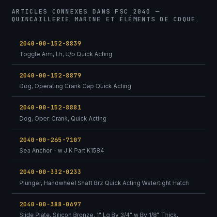
ARTICLES CONNEXES DANS FSC 2040 —
QUINCAILLERIE MARINE ET ÉLÉMENTS DE COQUE
2040-00-152-8839
Toggle Arm, Lh, U/o Quick Acting
2040-00-152-8879
Dog, Operating Crank Cap Quick Acting
2040-00-152-8881
Dog, Oper. Crank, Quick Acting
2040-00-265-7107
Sea Anchor - w J K Part K1584
2040-00-332-0233
Plunger, Handwheel Shaft Brz Quick Acting Watertight Hatch
2040-00-388-0697
Slide Plate, Silicon Bronze, 1" Lg By 3/4" w By 1/8" Thick,