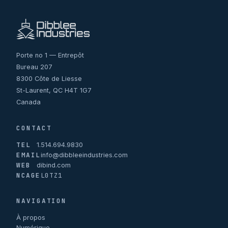
Porte no 1 — Entrepôt
Bureau 207
8300 Côte de Liesse
St-Laurent, QC H4T 1G7
Canada
CONTACT
TEL
1.514.694.9830
EMAIL
info@dibbleeindustries.com
WEB
dibind.com
NCAGE
L0TZ1
NAVIGATION
À propos
Numérique