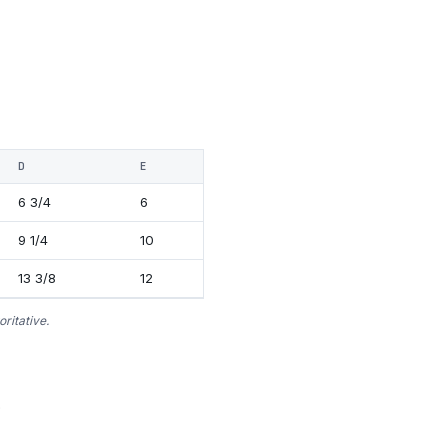
D
E
6 3/4
6
9 1/4
10
13 3/8
12
ritative.
?