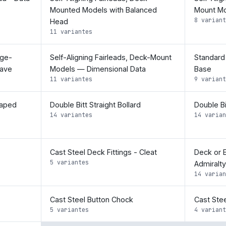
Mounted Models with Balanced
Mount Mo
8 variant
Head
11 variantes
nge-
Self-Aligning Fairleads, Deck-Mount
Standard 
eave
Models — Dimensional Data
Base
11 variantes
9 variant
haped
Double Bitt Straight Bollard
Double Bi
14 variantes
14 varian
Cast Steel Deck Fittings - Cleat
Deck or 
5 variantes
Admiralty
14 varian
Cast Steel Button Chock
Cast Stee
5 variantes
4 variant