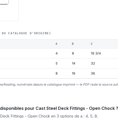
 DU CATALOGUE D'ORIGINE)
A
B
C
4
8
19 3/4
5
14
32
8
16
36
e/Keating, numérisés depuis le catalogue imprimé — le PDF reste la source auto
 disponibles pour Cast Steel Deck Fittings - Open Chock 
Deck Fittings - Open Chock en 3 options de a : 4, 5, 8.