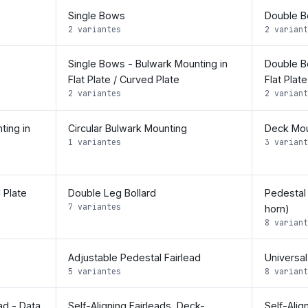
Single Bows
Double 
2 variantes
2 variant
Single Bows - Bulwark Mounting in
Double B
Flat Plate / Curved Plate
Flat Plat
2 variantes
2 variant
ting in
Circular Bulwark Mounting
Deck Mou
1 variantes
3 variant
 Plate
Double Leg Bollard
Pedestal
7 variantes
horn)
8 variant
Adjustable Pedestal Fairlead
Universal
5 variantes
8 variant
ad - Data
Self-Aligning Fairleads, Deck-
Self-Alig