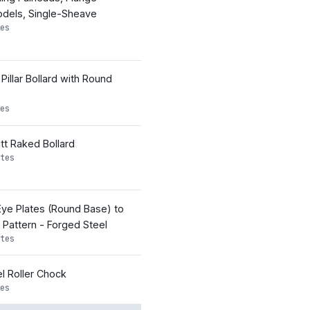
dels, Single-Sheave
es
Pillar Bollard with Round
es
tt Raked Bollard
tes
Eye Plates (Round Base) to
 Pattern - Forged Steel
tes
l Roller Chock
es