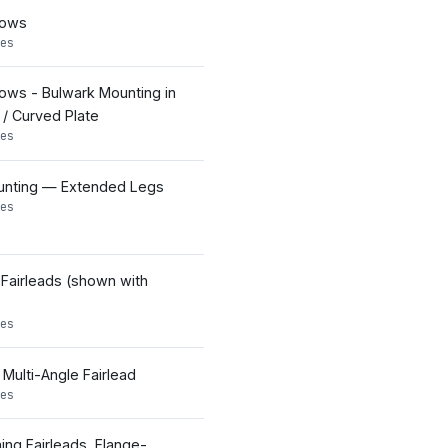
Bows
es
ows - Bulwark Mounting in
e / Curved Plate
es
nting — Extended Legs
es
 Fairleads (shown with
es
 Multi-Angle Fairlead
es
ning Fairleads, Flange-