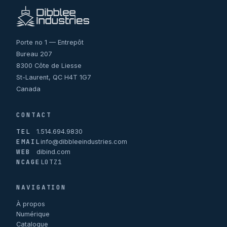
Porte no 1 — Entrepôt
Bureau 207
8300 Côte de Liesse
St-Laurent, QC H4T 1G7
Canada
CONTACT
TEL
1.514.694.9830
EMAIL
info@dibbleeindustries.com
WEB
dibind.com
NCAGE
L0TZ1
NAVIGATION
À propos
Numérique
Catalogue