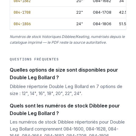
084-1682
20"
084-1682
34 Ton
084-1708
22"
084-1708
42.5 Ton
084-1806
24"
084-1806
51.5 Ton
Numéros de stock historiques Dibblee/Keating, numérisés depuis le
catalogue imprimé — le PDF reste la source autoritative.
QUESTIONS FRÉQUENTES
Quelles options de size sont disponibles pour
Double Leg Bollard ?
Dibblee répertorie Double Leg Bollard en 7 options de
size : 12", 14", 16", 18", 20", 22", 24".
Quels sont les numéros de stock Dibblee pour
Double Leg Bollard ?
Les numéros de stock Dibblee répertoriés pour Double
Leg Bollard comprennent 084-1600, 084-1628, 084-