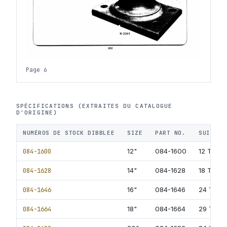
Page 6
SPÉCIFICATIONS (EXTRAITES DU CATALOGUE
D'ORIGINE)
NUMÉROS DE STOCK DIBBLEE
SIZE
PART NO.
SUITABL
084-1600
12"
084-1600
12 Ton
084-1628
14"
084-1628
18 Ton
084-1646
16"
084-1646
24 Ton
084-1664
18"
084-1664
29 Ton