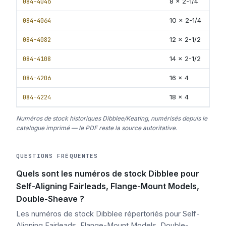
084-4046
8 x 2-1/4
084-4064
10 x 2-1/4
084-4082
12 x 2-1/2
084-4108
14 x 2-1/2
084-4206
16 x 4
084-4224
18 x 4
Numéros de stock historiques Dibblee/Keating, numérisés depuis le
catalogue imprimé — le PDF reste la source autoritative.
QUESTIONS FRÉQUENTES
Quels sont les numéros de stock Dibblee pour
Self-Aligning Fairleads, Flange-Mount Models,
Double-Sheave ?
Les numéros de stock Dibblee répertoriés pour Self-
Aligning Fairleads, Flange-Mount Models, Double-