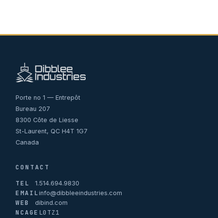
Porte no 1 — Entrepôt
Bureau 207
8300 Côte de Liesse
St-Laurent, QC H4T 1G7
Canada
CONTACT
TEL
1.514.694.9830
EMAIL
info@dibbleeindustries.com
WEB
dibind.com
NCAGE
L0TZ1