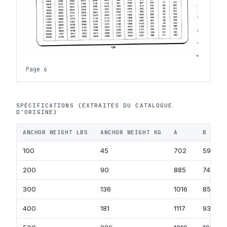
Page 6
SPÉCIFICATIONS (EXTRAITES DU CATALOGUE
D'ORIGINE)
ANCHOR WEIGHT LBS
ANCHOR WEIGHT KG
A
B
100
45
702
590
200
90
885
744
300
136
1016
854
400
181
1117
939