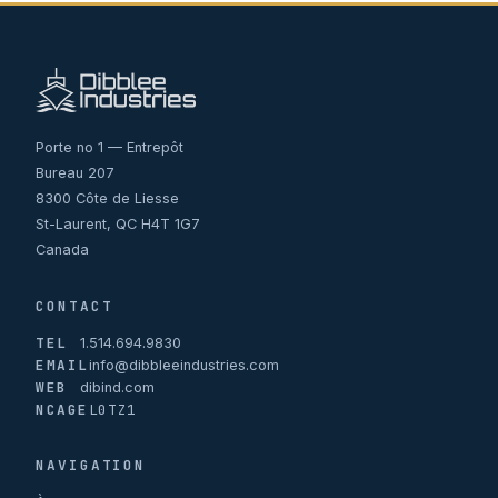
Porte no 1 — Entrepôt
Bureau 207
8300 Côte de Liesse
St-Laurent, QC H4T 1G7
Canada
CONTACT
TEL
1.514.694.9830
EMAIL
info@dibbleeindustries.com
WEB
dibind.com
NCAGE
L0TZ1
NAVIGATION