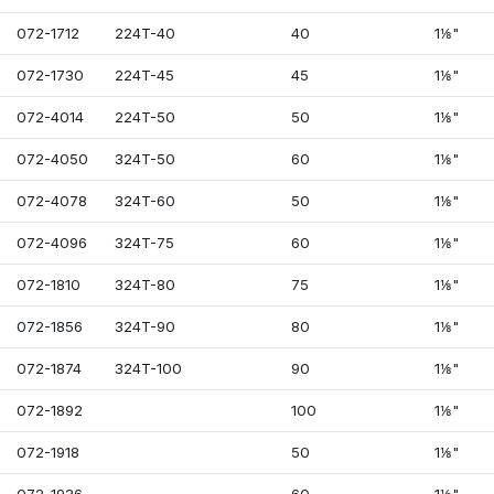
072-1712
224T-40
40
1⅛"
072-1730
224T-45
45
1⅛"
072-4014
224T-50
50
1⅛"
072-4050
324T-50
60
1⅛"
072-4078
324T-60
50
1⅛"
072-4096
324T-75
60
1⅛"
072-1810
324T-80
75
1⅛"
072-1856
324T-90
80
1⅛"
072-1874
324T-100
90
1⅛"
072-1892
100
1⅛"
072-1918
50
1⅛"