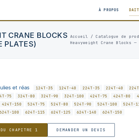
À PROPOS
DAI
HT CRANE BLOCKS
Accueil
/
Catalogue de pro
E PLATES)
Heavyweight Crane Blocks —
ulies et réas
124T-35
124T-40
224T-35
224T-40
224T
4T-75
324T-80
324T-90
324T-100
424T-75
424T-80
424T-150
524T-75
524T-80
524T-90
524T-100
524T-1
624T-100
624T-115
624T-125
624T-140
624T-150
 DU CHAPITRE 1
DEMANDER UN DEVIS