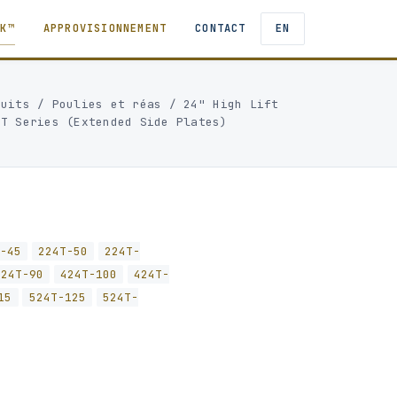
TK™
APPROVISIONNEMENT
CONTACT
EN
duits
/
Poulies et réas
/
24" High Lift
 T Series (Extended Side Plates)
-45
224T-50
224T-
424T-90
424T-100
424T-
15
524T-125
524T-