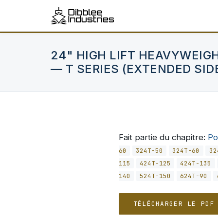
24" HIGH LIFT HEAVYWEIG
— T SERIES (EXTENDED SID
Fait partie du chapitre:
Po
60
324T-50
324T-60
32
115
424T-125
424T-135
140
524T-150
624T-90
TÉLÉCHARGER LE PDF