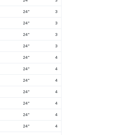
24"
3
18¾"
26⅝
24"
3
18¾"
26⅝
24"
3
18¾"
26⅝
24"
3
18¾"
26⅝
24"
3
18¾"
26⅝
24"
4
21⅛"
26⅝
24"
4
21⅛"
26⅝
24"
4
21⅛"
26⅝
24"
4
21⅛"
26⅝
24"
4
21⅛"
26⅝
24"
4
21⅛"
26⅝
24"
4
21⅛"
26⅝