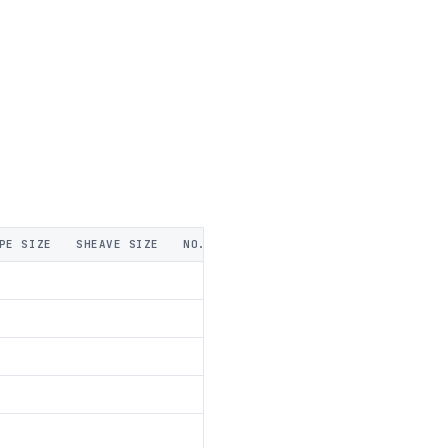
PE SIZE
SHEAVE SIZE
NO. OF SHEAVES
A THICKNESS
B W