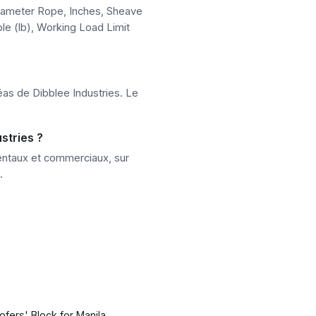
 Diameter Rope, Inches, Sheave
ple (lb), Working Load Limit
éas de Dibblee Industries. Le
stries ?
mentaux et commerciaux, sur
.
ofers' Block for Manila