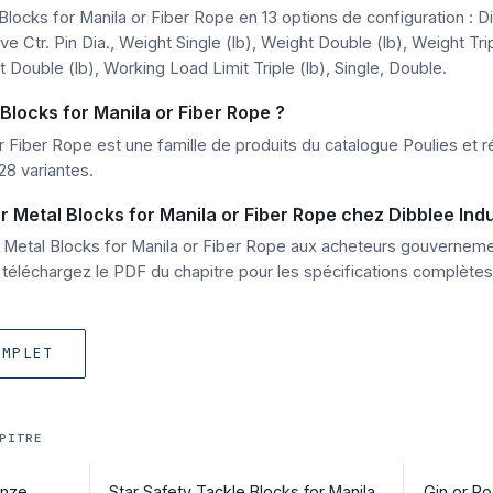
 Blocks for Manila or Fiber Rope en 13 options de configuration :
e Ctr. Pin Dia., Weight Single (lb), Weight Double (lb), Weight Tri
t Double (lb), Working Load Limit Triple (lb), Single, Double.
Blocks for Manila or Fiber Rope ?
r Fiber Rope est une famille de produits du catalogue Poulies et r
28 variantes.
etal Blocks for Manila or Fiber Rope chez Dibblee Indu
ar Metal Blocks for Manila or Fiber Rope aux acheteurs gouverne
téléchargez le PDF du chapitre pour les spécifications complètes
OMPLET
PITRE
onze
Star Safety Tackle Blocks for Manila
Gin or Ro