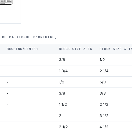
 DU CATALOGUE D'ORIGINE)
BUSHING/FINISH
BLOCK SIZE 3 IN
BLOCK SIZE 4 I
-
3/8
1/2
-
1 3/4
2 1/4
-
1/2
5/8
-
3/8
3/8
-
1 1/2
2 1/2
-
2
3 1/2
-
2 1/2
4 1/2