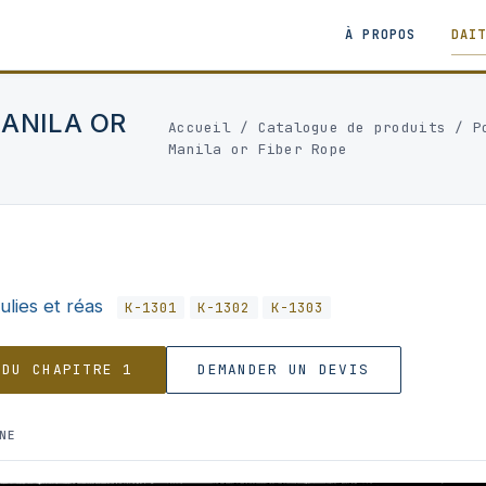
À PROPOS
DAI
ANILA OR
Accueil
/
Catalogue de produits
/
P
Manila or Fiber Rope
ulies et réas
K-1301
K-1302
K-1303
 DU CHAPITRE 1
DEMANDER UN DEVIS
NE